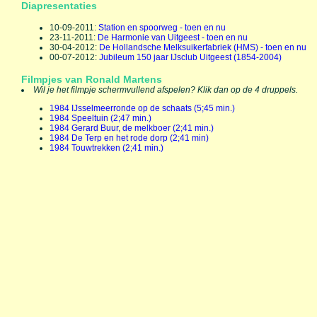
Diapresentaties
10-09-2011:
Station en spoorweg - toen en nu
23-11-2011:
De Harmonie van Uitgeest - toen en nu
30-04-2012:
De Hollandsche Melksuikerfabriek (HMS) - toen en nu
00-07-2012:
Jubileum 150 jaar IJsclub Uitgeest (1854-2004)
Filmpjes van Ronald Martens
Wil je het filmpje schermvullend afspelen? Klik dan op de 4 druppels.
1984 IJsselmeerronde op de schaats (5;45 min.)
1984 Speeltuin (2;47 min.)
1984 Gerard Buur, de melkboer (2;41 min.)
1984 De Terp en het rode dorp (2;41 min)
1984 Touwtrekken (2;41 min.)